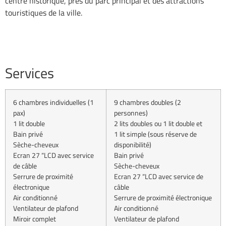
centre historique, près du parc principal et des attractions
touristiques de la ville.
Services
6 chambres individuelles (1
9 chambres doubles (2
pax)
personnes)
1 lit double
2 lits doubles ou 1 lit double et
Bain privé
1 lit simple (sous réserve de
Sèche-cheveux
disponibilité)
Ecran 27 “LCD avec service
Bain privé
de câble
Sèche-cheveux
Serrure de proximité
Ecran 27 “LCD avec service de
électronique
câble
Air conditionné
Serrure de proximité électronique
Ventilateur de plafond
Air conditionné
Miroir complet
Ventilateur de plafond