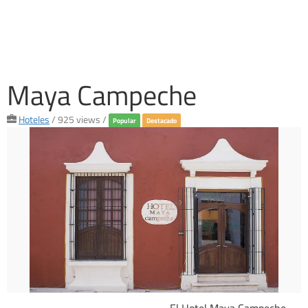
Maya Campeche
Hoteles
/ 925 views /
Popular
Destacado
El Hotel Maya Campeche,