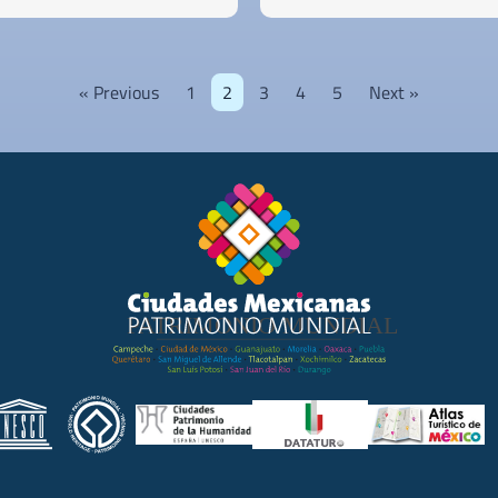
« Previous
1
2
3
4
5
Next »