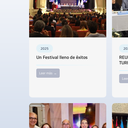
2025
20
Un Festival lleno de éxitos
REU
TUR
Leer más →
Lee