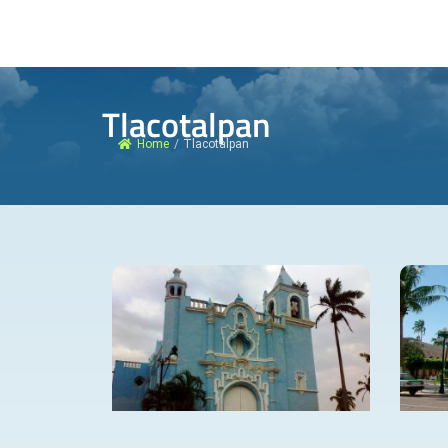
Tlacotalpan
Home
/
Tlacotalpan