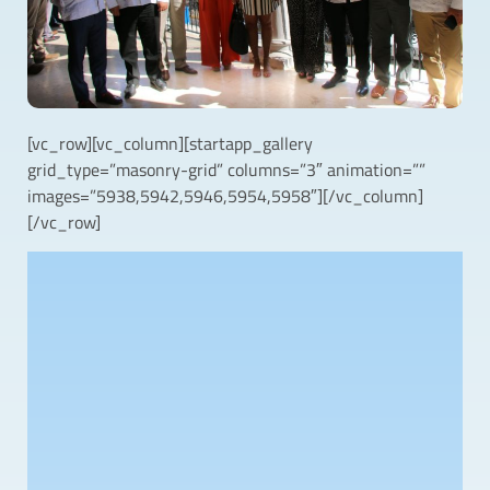
[vc_row][vc_column][startapp_gallery
grid_type=”masonry-grid” columns=”3″ animation=””
images=”5938,5942,5946,5954,5958″][/vc_column]
[/vc_row]